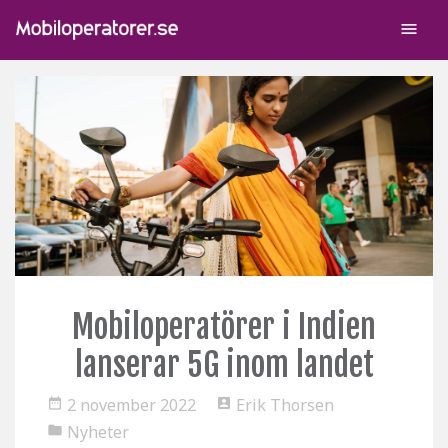
menu
Mobiloperatörer i Indien
lanserar 5G inom landet
2 november 2022
Erik Thorsen
date_range
account_box
Nyheter
folder