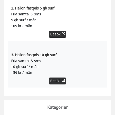
2. Hallon fastpris 5 gb surf
Fria samtal & sms
5 gb surf / mån
109 kr / mån
Besök
open_in_new
3. Hallon fastpris 10 gb surf
Fria samtal & sms
10 gb surf / mån
159 kr / mån
Besök
open_in_new
Kategorier