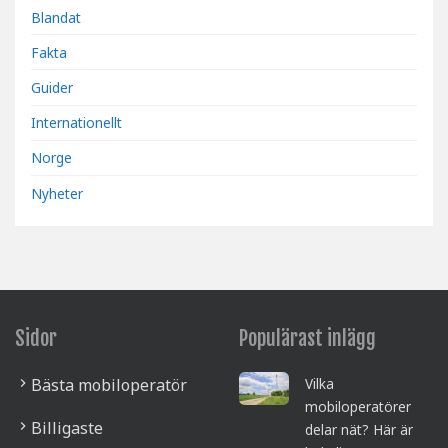
Blandat
Fakta
Guider
Internationellt
Norge
Nyheter
Sidor
Populärast inlägg
Bästa mobiloperatör
Vilka
mobiloperatörer
Billigaste
delar nät? Här är