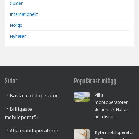
Guider
Internationellt
Norge
Nyheter
Sidor
Populärast inlägg
Bästa mobiloperatör
Vilka
mobiloperatörer
Billigaste
delar nät? Här är
hela listan
mobiloperatör
Alla mobiloperatörer
Byta mobiloperatör