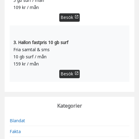
5 gb surf / mån
109 kr / mån
Besök
open_in_new
3. Hallon fastpris 10 gb surf
Fria samtal & sms
10 gb surf / mån
159 kr / mån
Besök
open_in_new
Kategorier
Blandat
Fakta