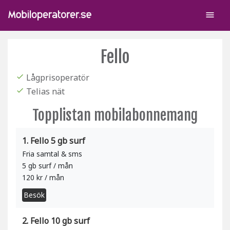
menu
Fello
Lågprisoperatör
check
Telias nät
check
Topplistan mobilabonnemang
1. Fello 5 gb surf
Fria samtal & sms
5 gb surf / mån
120 kr / mån
Besök
2. Fello 10 gb surf