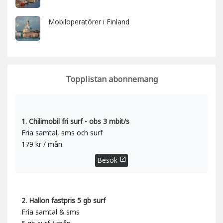
Mobiloperatörer i Finland
Topplistan abonnemang
1. Chilimobil fri surf - obs 3 mbit/s
Fria samtal, sms och surf
179 kr / mån
Besök
open_in_new
2. Hallon fastpris 5 gb surf
Fria samtal & sms