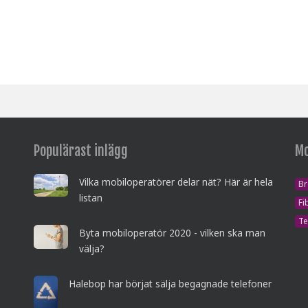
Populärast inlägg
Mo
Vilka mobiloperatörer delar nät? Här är hela
B
listan
Fi
Te
Byta mobiloperatör 2020 - vilken ska man
välja?
Halebop har börjat sälja begagnade telefoner