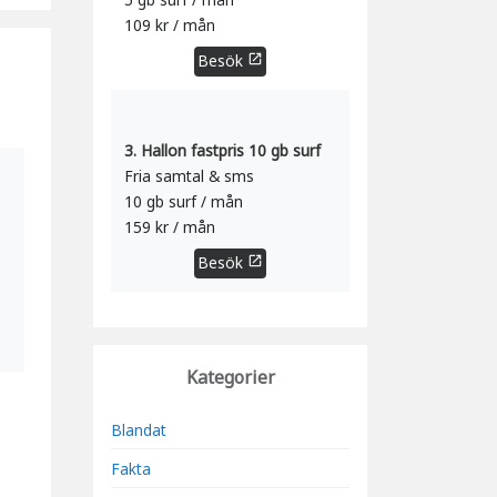
109 kr / mån
Besök
open_in_new
3. Hallon fastpris 10 gb surf
Fria samtal & sms
10 gb surf / mån
159 kr / mån
Besök
open_in_new
Kategorier
Blandat
Fakta