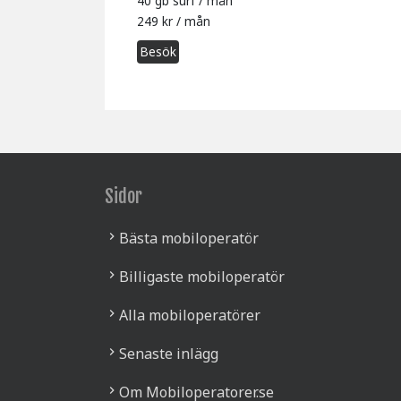
40 gb surf / mån
249 kr / mån
Besök
Sidor
Bästa mobiloperatör
Billigaste mobiloperatör
Alla mobiloperatörer
Senaste inlägg
Om Mobiloperatorer.se