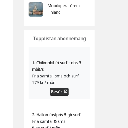
Mobiloperatörer i
Finland
Topplistan abonnemang
1. Chilimobil fri surf - obs 3
mbit/s
Fria samtal, sms och surf
179 kr / mån
Besök
open_in_new
2. Hallon fastpris 5 gb surf
Fria samtal & sms
5 gb surf / mån