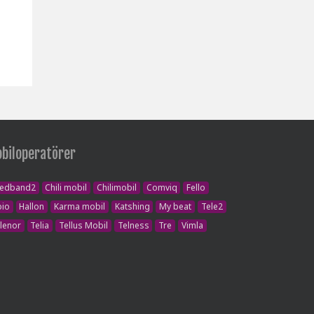
biloperatörer
redband2
Chili mobil
Chilimobil
Comviq
Fello
bio
Hallon
Karma mobil
Katshing
My beat
Tele2
lenor
Telia
Tellus Mobil
Telness
Tre
Vimla