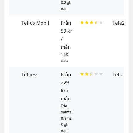
0.2 gb
data
Tellus Mobil
Från
Tele2
59 kr
/
mån
1 gb
data
Telness
Från
Telia
229
kr /
mån
Fria
samtal
& sms
3 gb
data