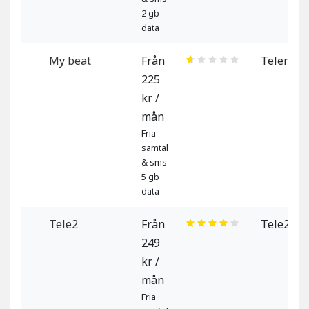
2 gb
data
My beat
Från
Telenor
225
kr /
mån
Fria
samtal
& sms
5 gb
data
Tele2
Från
Tele2
249
kr /
mån
Fria