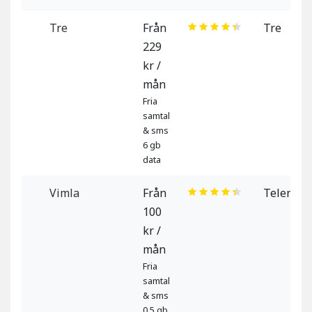
Tre
Från
Tre
229
kr /
mån
Fria
samtal
& sms
6 gb
data
Vimla
Från
Telenor
100
kr /
mån
Fria
samtal
& sms
0.5 gb