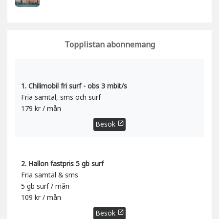
Topplistan abonnemang
1. Chilimobil fri surf - obs 3 mbit/s
Fria samtal, sms och surf
179 kr / mån
Besök
open_in_new
2. Hallon fastpris 5 gb surf
Fria samtal & sms
5 gb surf / mån
109 kr / mån
Besök
open_in_new