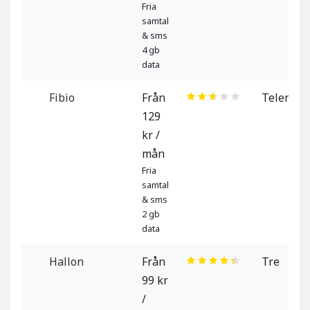
Fria
samtal
& sms
4 gb
data
Fibio
Från
Telenor
129
kr /
mån
Fria
samtal
& sms
2 gb
data
Hallon
Från
Tre
99 kr
/