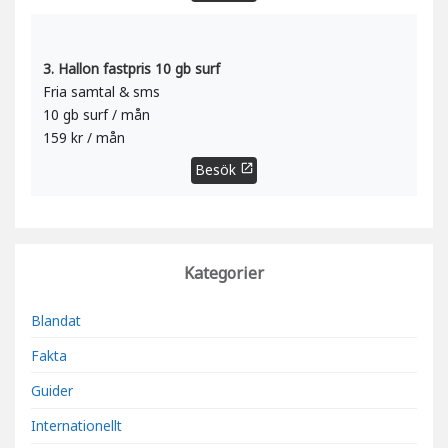
3. Hallon fastpris 10 gb surf
Fria samtal & sms
10 gb surf / mån
159 kr / mån
Besök
open_in_new
Kategorier
Blandat
Fakta
Guider
Internationellt