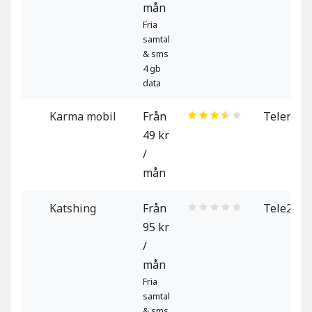
mån
Fria
samtal
& sms
4 gb
data
Karma mobil
Från
Telenor
49 kr
/
mån
Katshing
Från
Tele2
95 kr
/
mån
Fria
samtal
& sms