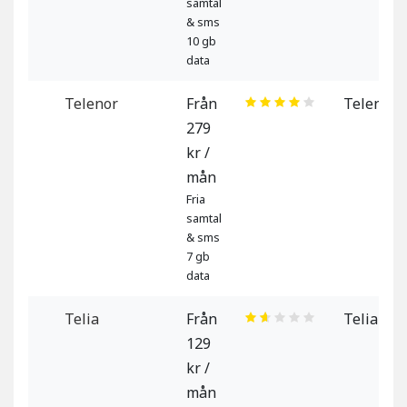
samtal
& sms
10 gb
data
Telenor
Från
Telenor
279
kr /
mån
Fria
samtal
& sms
7 gb
data
Telia
Från
Telia
129
kr /
mån