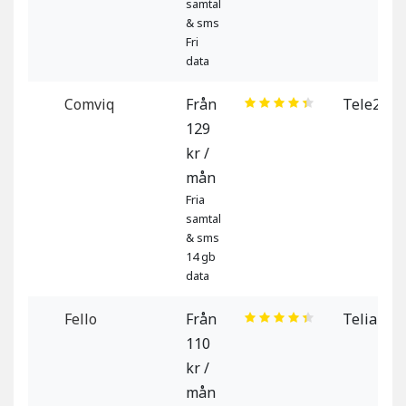
samtal
& sms
Fri
data
Comviq
Från
Tele2
129
kr /
mån
Fria
samtal
& sms
14 gb
data
Fello
Från
Telia
110
kr /
mån